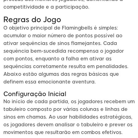
competitividade e a participação.
Regras do Jogo
O objetivo principal de Flamingbells é simples:
acumular o maior número de pontos possível ao
ativar sequências de sinos flamejantes. Cada
sequência bem-sucedida recompensa o jogador
com pontos, enquanto a falha em ativar as
sequências corretamente resulta em penalidades.
Abaixo estão algumas das regras básicas que
definem essa emocionante aventura.
Configuração Inicial
No início de cada partida, os jogadores recebem um
tabuleiro composto por várias colunas e linhas de
sinos em chamas. Ao usar habilidades estratégicas,
os jogadores devem analisar o tabuleiro e prever os
movimentos que resultarão em combos efetivos.