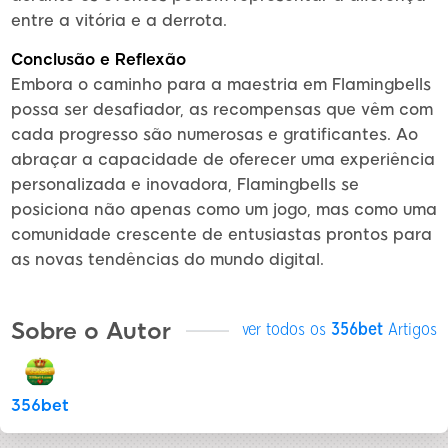
entre a vitória e a derrota.
Conclusão e Reflexão
Embora o caminho para a maestria em Flamingbells
possa ser desafiador, as recompensas que vêm com
cada progresso são numerosas e gratificantes. Ao
abraçar a capacidade de oferecer uma experiência
personalizada e inovadora, Flamingbells se
posiciona não apenas como um jogo, mas como uma
comunidade crescente de entusiastas prontos para
as novas tendências do mundo digital.
Sobre o Autor
ver todos os
356bet
Artigos
356bet