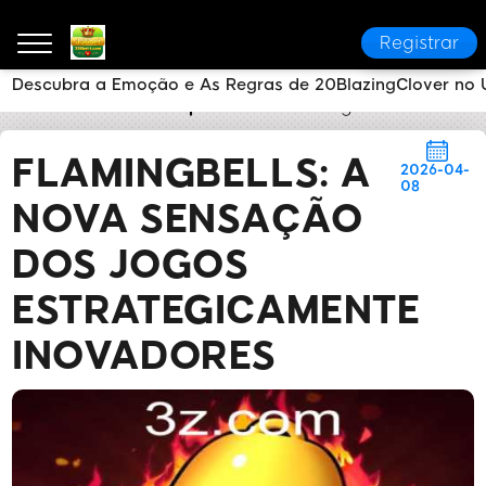
Registrar
Descubra a Emoção e As Regras de 20BlazingClover no 
356bet
Notícias Expressas
Flamingbells: A Nova 
FLAMINGBELLS: A
2026-04-
08
NOVA SENSAÇÃO
DOS JOGOS
ESTRATEGICAMENTE
INOVADORES