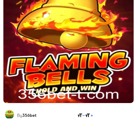
COMPARTILHAR
By
356bet