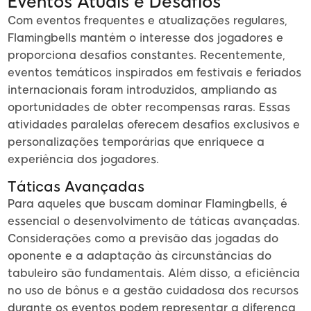
Eventos Atuais e Desafios
Com eventos frequentes e atualizações regulares,
Flamingbells mantém o interesse dos jogadores e
proporciona desafios constantes. Recentemente,
eventos temáticos inspirados em festivais e feriados
internacionais foram introduzidos, ampliando as
oportunidades de obter recompensas raras. Essas
atividades paralelas oferecem desafios exclusivos e
personalizações temporárias que enriquece a
experiência dos jogadores.
Táticas Avançadas
Para aqueles que buscam dominar Flamingbells, é
essencial o desenvolvimento de táticas avançadas.
Considerações como a previsão das jogadas do
oponente e a adaptação às circunstâncias do
tabuleiro são fundamentais. Além disso, a eficiência
no uso de bônus e a gestão cuidadosa dos recursos
durante os eventos podem representar a diferença