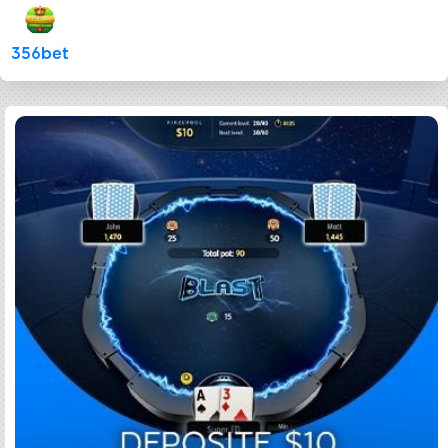
356bet