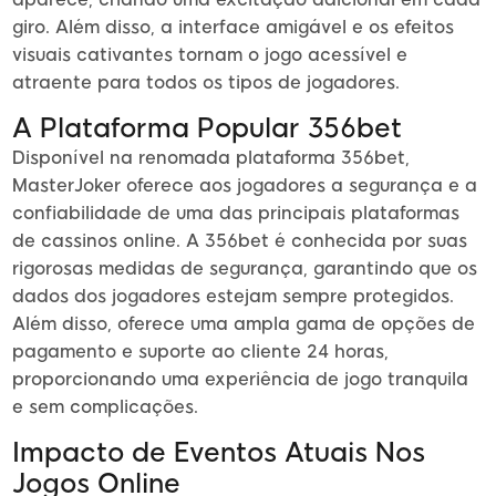
giro. Além disso, a interface amigável e os efeitos
visuais cativantes tornam o jogo acessível e
atraente para todos os tipos de jogadores.
A Plataforma Popular 356bet
Disponível na renomada plataforma 356bet,
MasterJoker oferece aos jogadores a segurança e a
confiabilidade de uma das principais plataformas
de cassinos online. A 356bet é conhecida por suas
rigorosas medidas de segurança, garantindo que os
dados dos jogadores estejam sempre protegidos.
Além disso, oferece uma ampla gama de opções de
pagamento e suporte ao cliente 24 horas,
proporcionando uma experiência de jogo tranquila
e sem complicações.
Impacto de Eventos Atuais Nos
Jogos Online