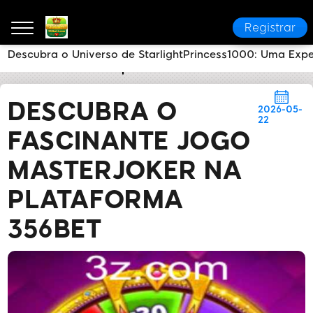
Registrar
Descubra o Universo de StarlightPrincess1000: Uma Exp
356bet
Notícias Expressas
Descubra o Fascinante
DESCUBRA O
2026-05-
22
FASCINANTE JOGO
MASTERJOKER NA
PLATAFORMA
356BET