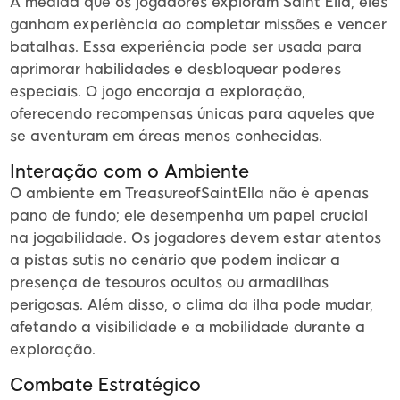
À medida que os jogadores exploram Saint Ella, eles
ganham experiência ao completar missões e vencer
batalhas. Essa experiência pode ser usada para
aprimorar habilidades e desbloquear poderes
especiais. O jogo encoraja a exploração,
oferecendo recompensas únicas para aqueles que
se aventuram em áreas menos conhecidas.
Interação com o Ambiente
O ambiente em TreasureofSaintElla não é apenas
pano de fundo; ele desempenha um papel crucial
na jogabilidade. Os jogadores devem estar atentos
a pistas sutis no cenário que podem indicar a
presença de tesouros ocultos ou armadilhas
perigosas. Além disso, o clima da ilha pode mudar,
afetando a visibilidade e a mobilidade durante a
exploração.
Combate Estratégico