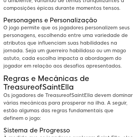
o ambiente, variando de temas tranquilizantes a
composições épicas durante momentos tensos.
Personagens e Personalização
O jogo permite que os jogadores personalizem seus
personagens, escolhendo entre uma variedade de
atributos que influenciam suas habilidades na
jornada. Seja um guerreiro habilidoso ou um mago
astuto, cada escolha impacta a abordagem do
jogador em relação aos desafios apresentados.
Regras e Mecânicas de
TreasureofSaintElla
Os jogadores de TreasureofSaintElla devem dominar
várias mecânicas para prosperar na ilha. A seguir,
estão algumas das regras fundamentais que
definem o jogo:
Sistema de Progresso